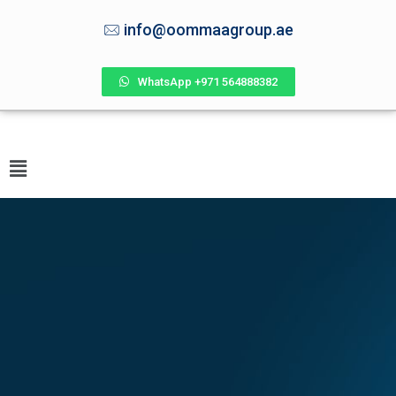
info@oommaagroup.ae
WhatsApp +971 564888382