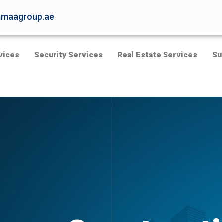
maagroup.ae
vices
Security Services
Real Estate Services
Su