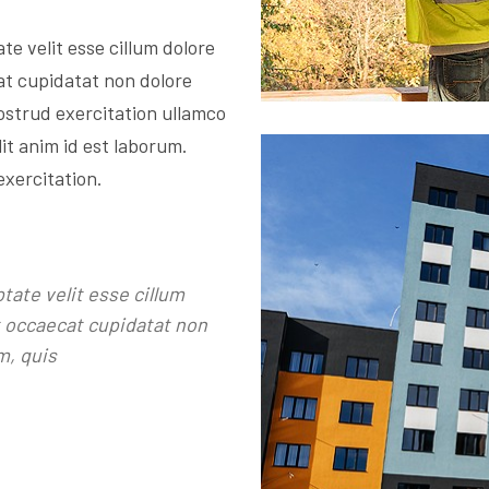
te velit esse cillum dolore
at cupidatat non dolore
ostrud exercitation ullamco
lit anim id est laborum.
exercitation.
ptate velit esse cillum
nt occaecat cupidatat non
m, quis