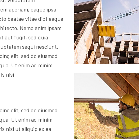
 sit voluptatem
rem aperiam, eaque ipsa
ecto beatae vitae dict eaque
architecto. Nemo enim ipsam
t aut fugit, sed quia
luptatem sequi nesciunt.
cing elit, sed do eiusmod
iqua. Ut enim ad minim
s nisi
cing elit, sed do eiusmod
iqua. Ut enim ad minim
s nisi ut aliquip ex ea