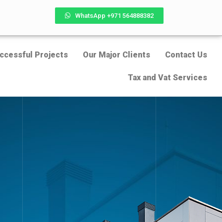
WhatsApp +971 564888382
ccessful Projects
Our Major Clients
Contact Us
Tax and Vat Services