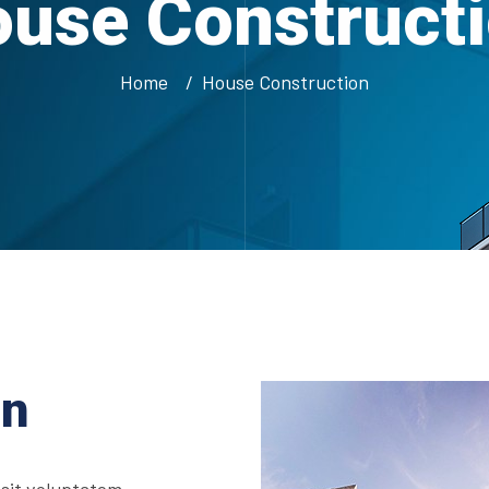
use Construct
Home
House Construction
on